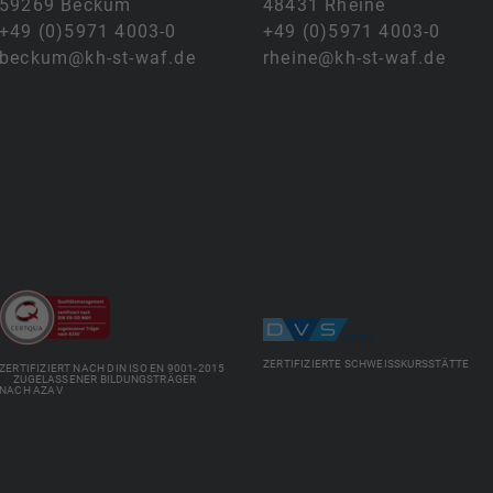
59269 Beckum
48431 Rheine
+49 (0)5971 4003-0
+49 (0)5971 4003-0
beckum@kh-st-waf.de
rheine@kh-st-waf.de
ZERTIFIZIERTE SCHWEISSKURSSTÄTTE
ZERTIFIZIERT NACH DIN ISO EN 9001-2015
ZUGELASSENER BILDUNGSTRÄGER
NACH AZAV