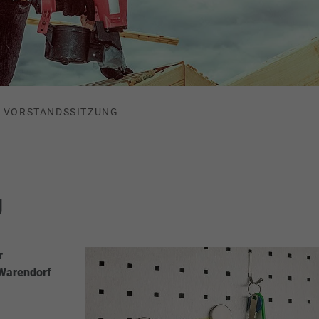
VORSTANDSSITZUNG
g
r
 Warendorf