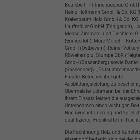
Betriebe h + f Innenausbau GmbH 
Heinz Holtmann GmbH & Co. KG (
Kreienbaum Holz GmbH & Co. KG 
Laufmöller GmbH (Ennigerloh), L
Mense Zimmerei und Tischlerei 
(Ennigerloh), Marc Möbel – Kötte
GmbH (Ostbevern), Rainer Volkery 
Röwekamp u. Stumpe GbR (Telgte)
GmbH (Sassenberg) sowie Daniel
(Sassenberg). „Es ist immer wiede
Freude, Betrieben ihre gute
Ausbildungsleistung zu bescheinig
Obermeister Lohmann bei der Ehru
ihrem Einsatz leisten die ausgeze
Unternehmen einen wichtigen Beit
Nachwuchsförderung und zur Sic
qualifizierter Fachkräfte im Tisch
Die Fachinnung Holz und Kunstst
Warendorf bedankt sich bei der A