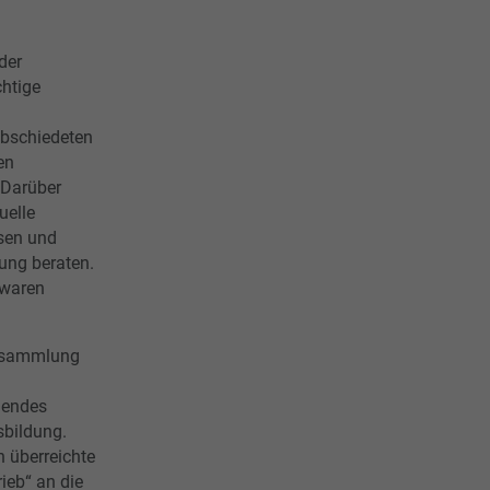
der
htige
abschiedeten
en
 Darüber
uelle
sen und
ung beraten.
 waren
ersammlung
agendes
sbildung.
 überreichte
ieb“ an die