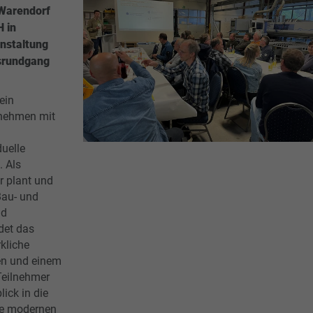
 Warendorf
 in
nstaltung
bsrundgang
ein
rnehmen mit
uelle
. Als
r plant und
Bau- und
nd
det das
kliche
en und einem
Teilnehmer
lick in die
die modernen