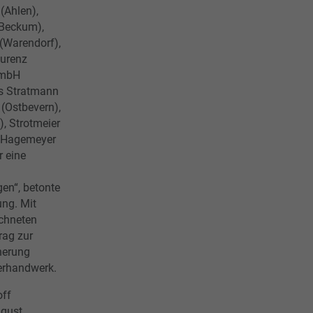
(Ahlen),
Beckum),
(Warendorf),
aurenz
GmbH
rs Stratmann
(Ostbevern),
, Strotmeier
 Hagemeyer
r eine
en“, betonte
ng. Mit
ichneten
rag zur
herung
lerhandwerk.
off
ugust