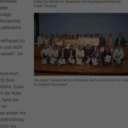
 Handwerk
Katja Lilu Melder im Gespräch mit Hauptgeschäftsführer
Frank Tischner.
lder
ändige
istertitel,
 zahlreiche
merfrauen im
n und nicht
andwerk“. Im
Warendorf,
it ihrer
Die neuen Gesellinnen und Gesellen der Fachinnung Holz un
Kunststoff Warendorf.
bühne. Dass
it der Note
, fand sie
r im
er schon ins
otelfachfrau
ritt ins