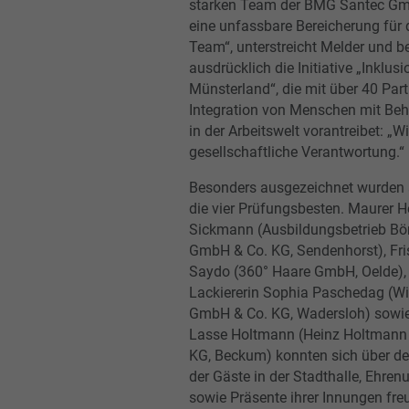
starken Team der BMG Santec Gmb
eine unfassbare Bereicherung für
Team“, unterstreicht Melder und b
ausdrücklich die Initiative „Inklusi
Münsterland“, die mit über 40 Part
Integration von Menschen mit Be
in der Arbeitswelt vorantreibet: „W
gesellschaftliche Verantwortung.“
Besonders ausgezeichnet wurde
die vier Prüfungsbesten. Maurer H
Sickmann (Ausbildungsbetrieb Bö
GmbH & Co. KG, Sendenhorst), Fri
Saydo (360° Haare GmbH, Oelde),
Lackiererin Sophia Paschedag (Wil
GmbH & Co. KG, Wadersloh) sowie
Lasse Holtmann (Heinz Holtmann
KG, Beckum) konnten sich über d
der Gäste in der Stadthalle, Ehre
sowie Präsente ihrer Innungen fre