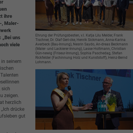
er
uen
t ihre
-, Maler-
dwerk
Ehrung der Prüfungsbesten, v.l. Katja Lilu Melder, Frank
: „Bei uns
Tischner, Dr. Olaf Geri-cke, Henrik Sickmann, Anna-Karina
och viele
Averbeck (Bau-Innung), Nesrin Saydo, An-dreas Beckmann
(Maler- und Lackierer-Innung), Lasse Holtmann, Christian
Gün-newig (Friseur-Innung), Sophia Paschedag, Stefan
Rickfelder (Fachinnung Holz und Kunststoff), Heinz-Bernd
e in seinem
Lohmann.
lischen
 Talenten
sellinnen
 sich
u zeigen.
at herzlich
 „Ich drücke
ufsleben gut