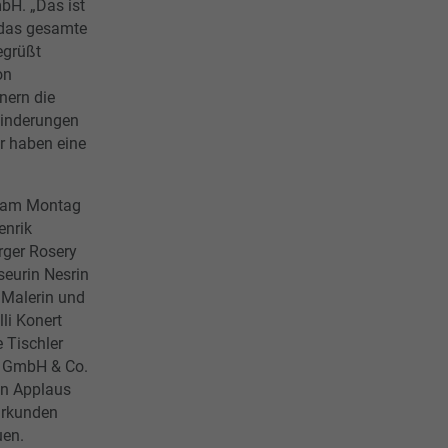
H. „Das ist
 das gesamte
egrüßt
on
nern die
hinderungen
ir haben eine
n am Montag
enrik
rger Rosery
seurin Nesrin
 Malerin und
li Konert
 Tischler
 GmbH & Co.
en Applaus
nurkunden
uen.