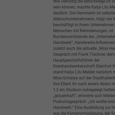
Wie vielfältig die Berufswege im
sein können, machte Katja Lilu Me
deutlich. Die Hammerin ist selbst
Abbruchunternehmerin, trägt vier Me
beschäftigt in ihrem Unternehmen
Menschen mit Behinderungen, ist
Bundesvorsitzende der „Unterneh
Handwerk“, Handwerks-Influenceri
zuletzt auch die aktuelle „Miss H
Gespräch mit Frank Tischner, dem
Hauptgeschäftsführer der
Kreishandwerkerschaft Steinfurt 
stand Katja Lilu Melder natürlich m
Miss-Schärpe auf der Stadthallen
ihre Eltern ihr nach einem Abitur m
1,2 ein Studium nahegelegt hatten
„grauenhaft“, erinnerte sich Melde
Podiumsgespräch: „Ich wollte imm
Handwerk.“ Eine Ausbildung zur H
war die Kompromisslösung, der Sch