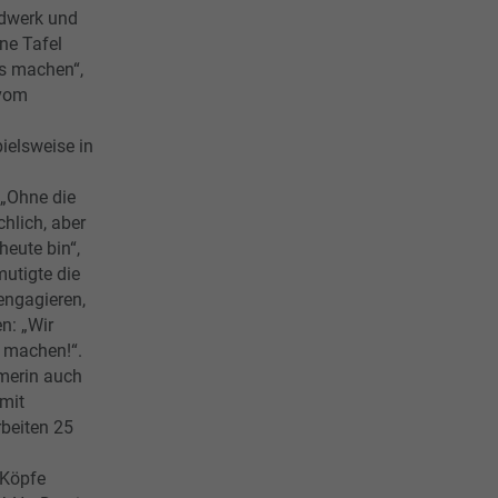
ndwerk und
ine Tafel
es machen“,
 vom
ielsweise in
„Ohne die
hlich, aber
heute bin“,
mutigte die
engagieren,
n: „Wir
h machen!“.
hmerin auch
 mit
rbeiten 25
 Köpfe