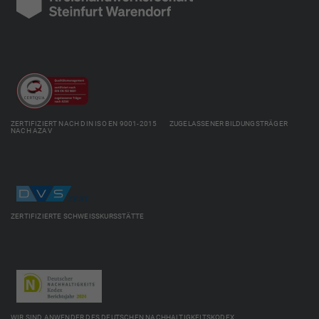
ZERTIFIZIERT NACH DIN ISO EN 9001-2015 ZUGELASSENER BILDUNGSTRÄGER
NACH AZAV
ZERTIFIZIERTE SCHWEISSKURSSTÄTTE
WIR SIND ANWENDER DES DEUTSCHEN NACHHALTIGKEITSKODEX